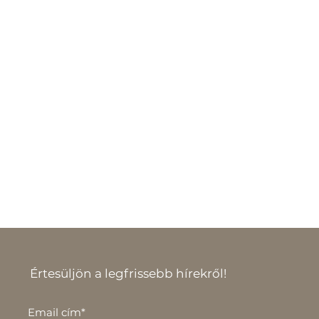
Értesüljön a legfrissebb hírekről!
Email cím*