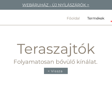
WEBÁRUHÁZ - ÚJ NYÍLÁSZÁRÓK >
Főoldal
Termékek
Teraszajtók
Folyamatosan bővülő kínálat.
< Vissza