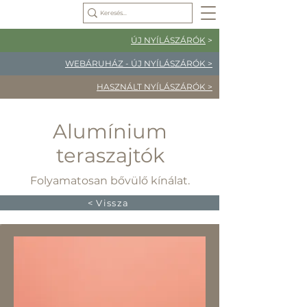
ÚJ NYÍLÁSZÁRÓK
>
WEBÁRUHÁZ - ÚJ NYÍLÁSZÁRÓK >
HASZNÁLT NYÍLÁSZÁRÓK >
Alumínium
teraszajtók
Folyamatosan bővülő kínálat.
< Vissza