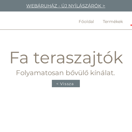
WEBÁRUHÁZ - ÚJ NYÍLÁSZÁRÓK >
Főoldal
Termékek
Fa teraszajtók
Folyamatosan bővülő kínálat.
< Vissza