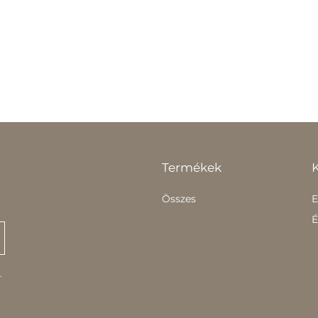
Termékek
Összes
E
É
.