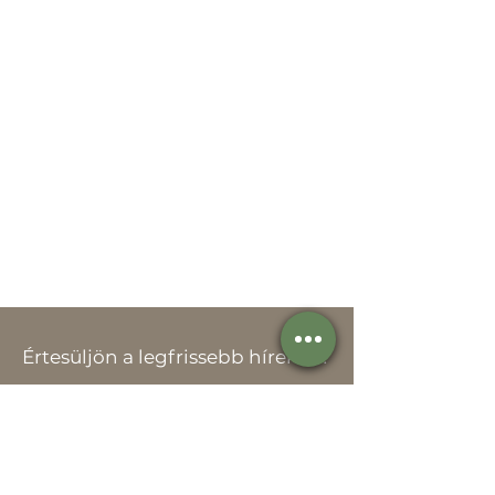
Értesüljön a legfrissebb hírekről!
Email cím*
Elfogadom az adatvédelmi szabályzat
rendelkezéseit.
Adatvédelmi