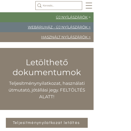
ÚJ NYÍLÁSZÁRÓK
>
WEBÁRUHÁZ - ÚJ NYÍLÁSZÁRÓK >
HASZNÁLT NYÍLÁSZÁRÓK >
Letölthető
dokumentumok
Teljesítménynyilatkozat, használati
útmutató, jótállási jegy. FELTÖLTÉS
ALATT!
Teljesítménynyilatkozat letöltés