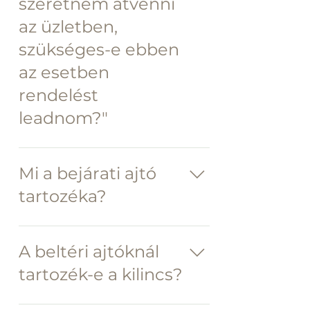
szeretném átvenni
utalásra vagy kiszállításkor készpénzben
az üzletben,
történő fizetésre. Ebben az esetben
utánvétnek díja van, 2500 Ft.
szükséges-e ebben
az esetben
rendelést
leadnom?"
Nem
Mi a bejárati ajtó
tartozéka?
- Kilincs - 5 pontos biztonsági zár
A beltéri ajtóknál
tartozék-e a kilincs?
- Nem tartozék a kilincs