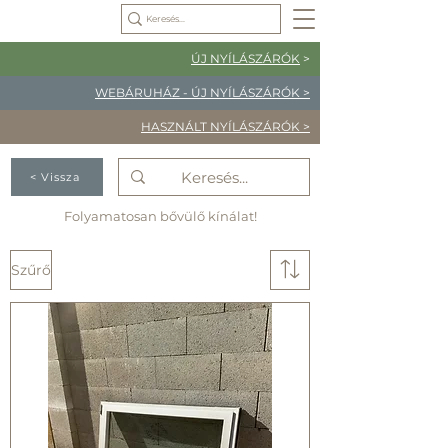
ÚJ NYÍLÁSZÁRÓK
>
WEBÁRUHÁZ - ÚJ NYÍLÁSZÁRÓK >
HASZNÁLT NYÍLÁSZÁRÓK >
< Vissza
Folyamatosan bővülő kínálat!
Szűrő