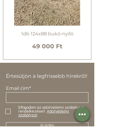
1db 124x88 bukó-nyíló
Ár
49 000 Ft
Értesüljön a legfrissebb hírekről!
Email cím*
Elfogadom az adatvédelmi szabályzat
rendelkezéseit.
Adatvédelmi
szabályzat
Küldés