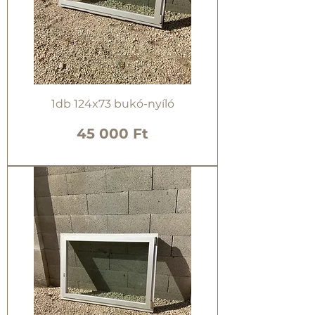
1db 124x73 bukó-nyíló
Ár
45 000 Ft