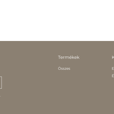
Termékek
Összes
E
É
.