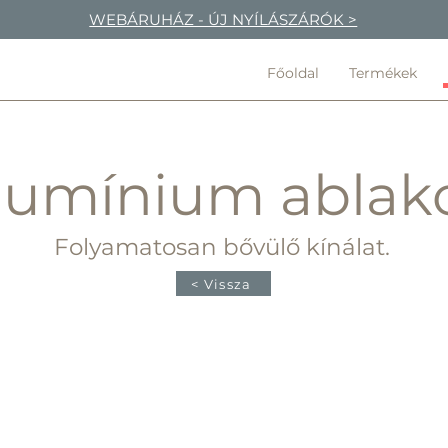
WEBÁRUHÁZ - ÚJ NYÍLÁSZÁRÓK >
Főoldal
Termékek
lumínium ablak
Folyamatosan bővülő kínálat.
< Vissza