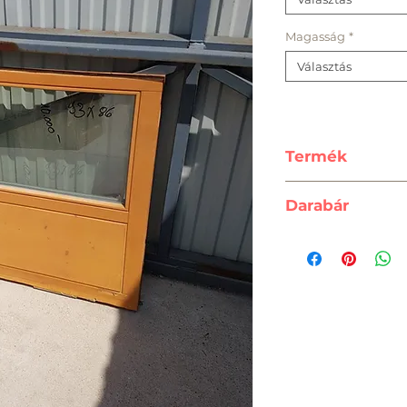
Magasság
*
Választás
Termék
5db 93x86 cm f
Darabár
A feltüntetett
vonatkozik.