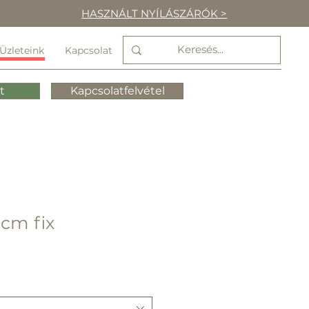
HASZNÁLT NYÍLÁSZÁRÓK >
Üzleteink
Kapcsolat
t
Kapcsolatfelvétel
cm fix