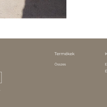
Termékek
Összes
E
É
.