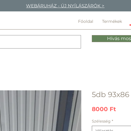
WEBÁRUHÁZ - ÚJ NYÍLÁSZÁRÓK >
Főoldal
Termékek
Hívás mos
5db 93x86 
Ár
8000 Ft
Szélesség
*
Választás