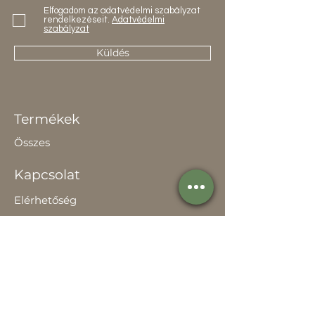
Elfogadom az adatvédelmi szabályzat
rendelkezéseit.
Adatvédelmi
szabályzat
Küldés
Termékek
Összes
Kapcsolat
Elérhetőség
Értékesítőknek
Rólunk
Hírek
Történetünk