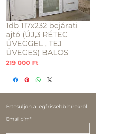
1db 117x232 bejárati
ajtó (ÚJ,3 RÉTEG
ÜVEGGEL , TEJ
ÜVEGES) BALOS
Ár
219 000 Ft
Értesüljön a legfrissebb hírekről!
Email cím*