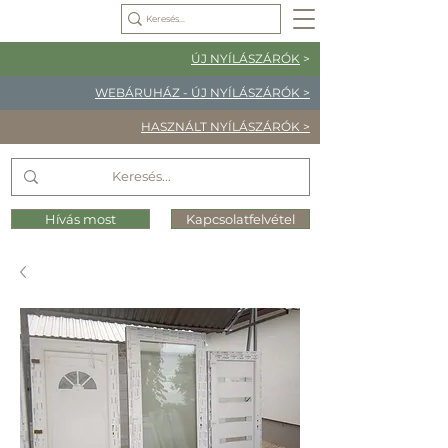
ÚJ NYÍLÁSZÁRÓK
>
WEBÁRUHÁZ - ÚJ NYÍLÁSZÁRÓK >
HASZNÁLT NYÍLÁSZÁRÓK >
Hívás most
Kapcsolatfelvétel