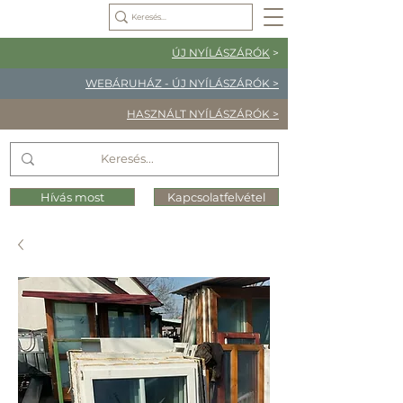
ÚJ NYÍLÁSZÁRÓK
>
WEBÁRUHÁZ - ÚJ NYÍLÁSZÁRÓK >
HASZNÁLT NYÍLÁSZÁRÓK >
Hívás most
Kapcsolatfelvétel