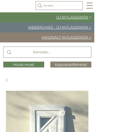
ÚJ NYÍLÁSZÁRÓK
>
WEBÁRUHÁZ - ÚJ NYÍLÁSZÁRÓK >
HASZNÁLT NYÍLÁSZÁRÓK >
Hívás most
Kapcsolatfelvétel