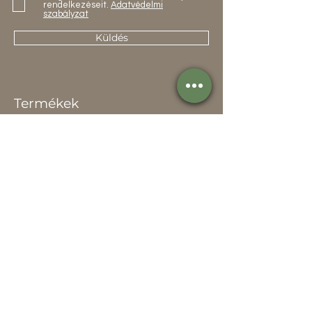
rendelkezéseit.
Adatvédelmi
szabályzat
Küldés
Termékek
Összes
Kapcsolat
Elérhetőség
Értékesítőknek
Rólunk
Hírek
Történetünk
Adatvédelem szabályzat