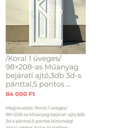
/Koral 1 üveges/
98×208-as Műanyag
bejárati ajtó,3db 3d-s
pánttal,5 pontos ...
Ár
84 000 Ft
Megnevezés: /Koral 1 üveges/ 
98×208-as Műanyag bejárati ajtó,3db 
3d-s pánttal,5 pontos biztonsági 
zárral jobbos-balos kivitelben 