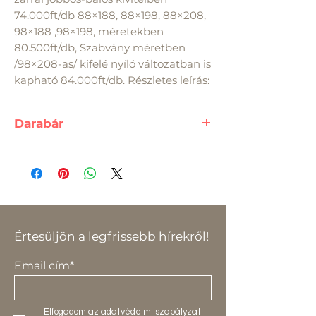
74.000ft/db 88×188, 88×198, 88×208, 
98×188 ,98×198, méretekben 
80.500ft/db, Szabvány méretben 
/98×208-as/ kifelé nyíló változatban is 
kapható 84.000ft/db. Részletes leírás:
Darabár
A feltüntetett ár, egy darab
termékre vonatkozik.
Értesüljön a legfrissebb hírekről!
Email cím*
Elfogadom az adatvédelmi szabályzat