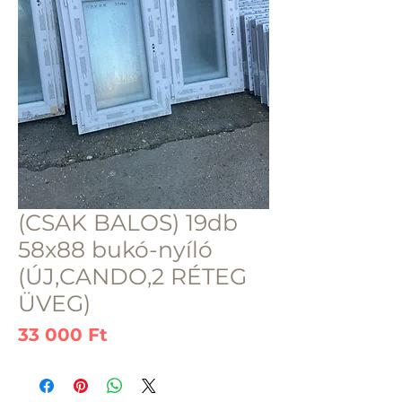
(CSAK BALOS) 19db
58x88 bukó-nyíló
(ÚJ,CANDO,2 RÉTEG
ÜVEG)
Ár
33 000 Ft