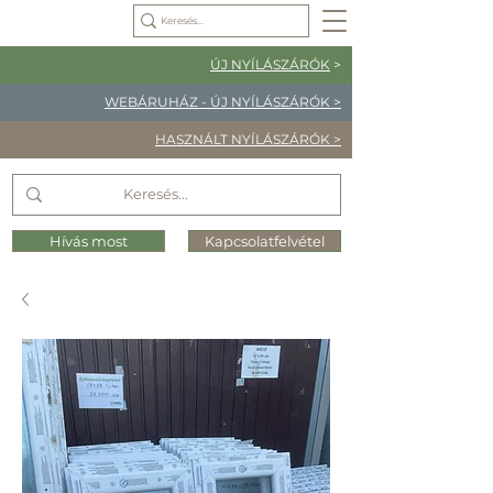
ÚJ NYÍLÁSZÁRÓK
>
WEBÁRUHÁZ - ÚJ NYÍLÁSZÁRÓK >
HASZNÁLT NYÍLÁSZÁRÓK >
Hívás most
Kapcsolatfelvétel