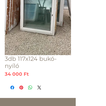
3db 117x124 bukó-
nyíló
Ár
34 000 Ft