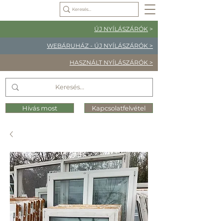
ÚJ NYÍLÁSZÁRÓK
>
WEBÁRUHÁZ - ÚJ NYÍLÁSZÁRÓK >
HASZNÁLT NYÍLÁSZÁRÓK >
Hívás most
Kapcsolatfelvétel