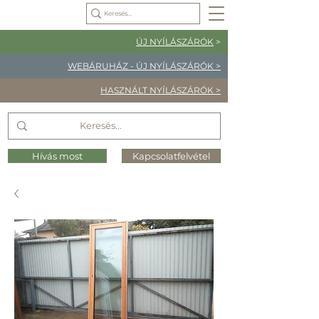
ÚJ NYÍLÁSZÁRÓK
>
WEBÁRUHÁZ - ÚJ NYÍLÁSZÁRÓK >
HASZNÁLT NYÍLÁSZÁRÓK >
Hívás most
Kapcsolatfelvétel