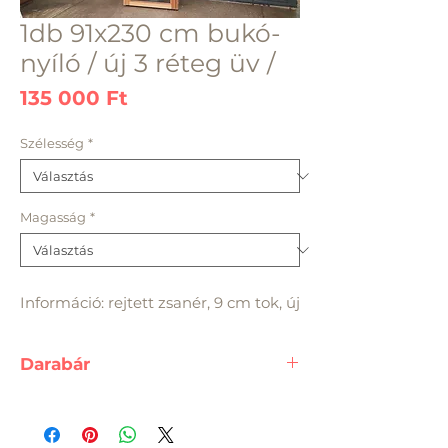
1db 91x230 cm bukó-
nyíló / új 3 réteg üv /
Ár
135 000 Ft
Szélesség
*
Magasság
*
Információ: rejtett zsanér, 9 cm tok, új
Darabár
91x230 bukó -nyíló / rejtett
zsanéros új 3 réteg üv /