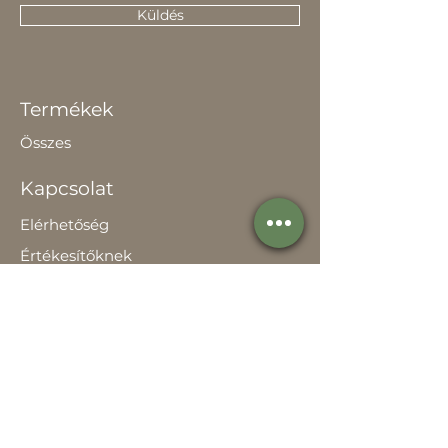
Küldés
Termékek
Összes
Kapcsolat
Elérhetőség
Értékesítőknek
Rólunk
Hírek
Történetünk
Adatvédelem szabályzat
Teljesítménynyilatkozat