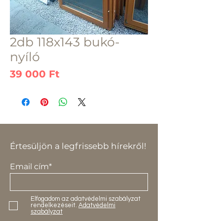
2db 118x143 bukó-
nyíló
Ár
39 000 Ft
Értesüljön a legfrissebb hírekről!
Email cím*
Elfogadom az adatvédelmi szabályzat
rendelkezéseit.
Adatvédelmi
szabályzat