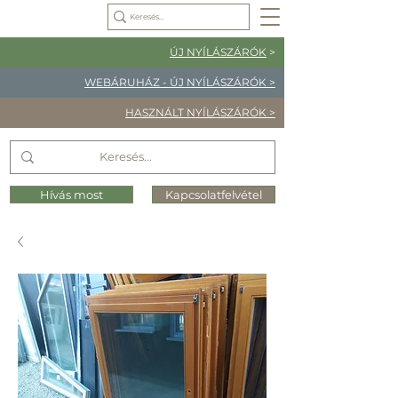
ÚJ NYÍLÁSZÁRÓK
>
WEBÁRUHÁZ - ÚJ NYÍLÁSZÁRÓK >
HASZNÁLT NYÍLÁSZÁRÓK >
Hívás most
Kapcsolatfelvétel