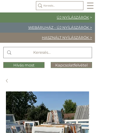
ÚJ NYÍLÁSZÁRÓK
>
WEBÁRUHÁZ - ÚJ NYÍLÁSZÁRÓK >
HASZNÁLT NYÍLÁSZÁRÓK >
Hívás most
Kapcsolatfelvétel