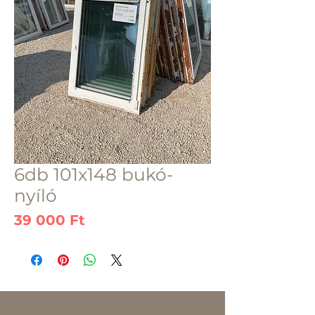
6db 101x148 bukó-
nyíló
Ár
39 000 Ft