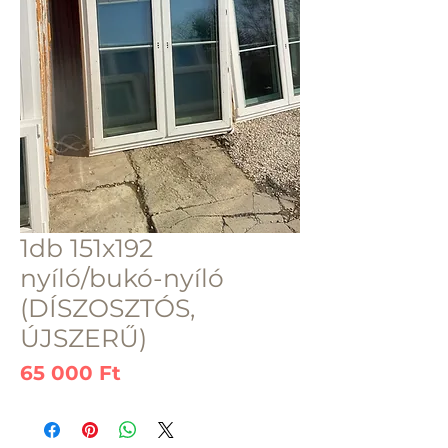
1db 151x192
nyíló/bukó-nyíló
(DÍSZOSZTÓS,
ÚJSZERŰ)
Ár
65 000 Ft