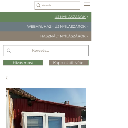
ÚJ NYÍLÁSZÁRÓK
>
WEBÁRUHÁZ - ÚJ NYÍLÁSZÁRÓK >
HASZNÁLT NYÍLÁSZÁRÓK >
Hívás most
Kapcsolatfelvétel