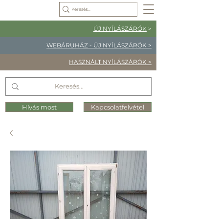
ÚJ NYÍLÁSZÁRÓK
>
WEBÁRUHÁZ - ÚJ NYÍLÁSZÁRÓK >
HASZNÁLT NYÍLÁSZÁRÓK >
Hívás most
Kapcsolatfelvétel