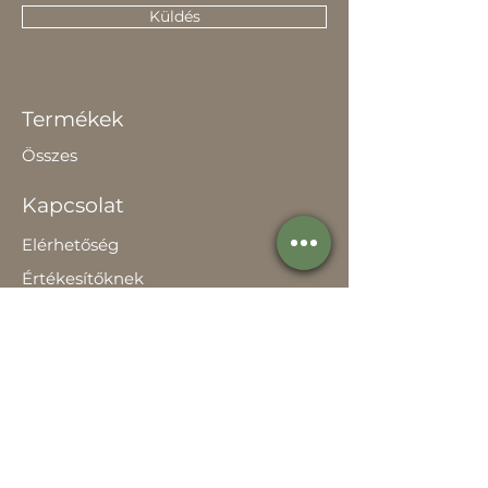
Küldés
Termékek
Összes
Kapcsolat
Elérhetőség
Értékesítőknek
Rólunk
Hírek
Történetünk
Adatvédelem szabályzat
Teljesítménynyilatkozat