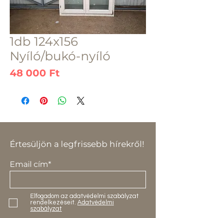
1db 124x156
Nyíló/bukó-nyíló
Ár
48 000 Ft
Értesüljön a legfrissebb hírekről!
Email cím*
Elfogadom az adatvédelmi szabályzat
rendelkezéseit.
Adatvédelmi
szabályzat