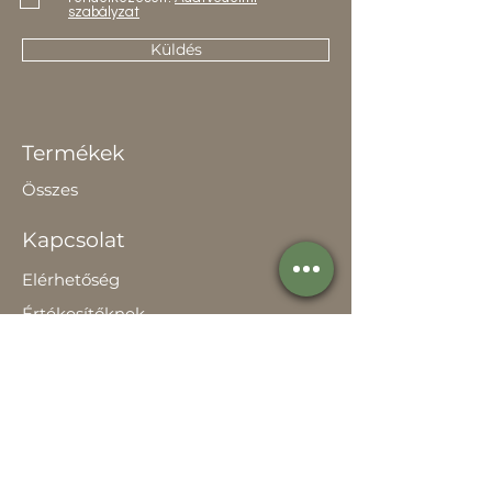
szabályzat
Küldés
Termékek
Összes
Kapcsolat
Elérhetőség
Értékesítőknek
Rólunk
Hírek
Történetünk
Adatvédelem szabályzat