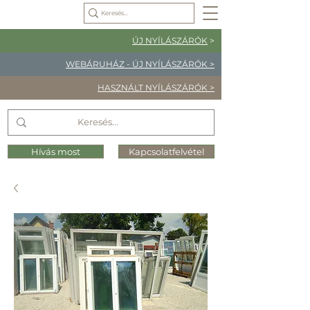
ÚJ NYÍLÁSZÁRÓK
>
WEBÁRUHÁZ - ÚJ NYÍLÁSZÁRÓK >
HASZNÁLT NYÍLÁSZÁRÓK >
Hívás most
Kapcsolatfelvétel