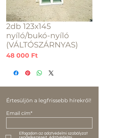
2db 123x145
nyíló/bukó-nyíló
(VÁLTÓSZÁRNYAS)
Ár
48 000 Ft
Értesüljön a legfrissebb hírekről!
Email cím*
Elfogadom az adatvédelmi szabályzat
rendelkezéseit.
Adatvédelmi