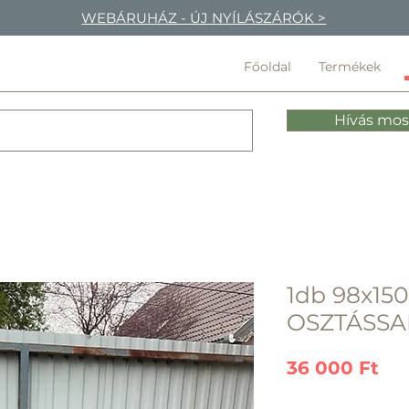
WEBÁRUHÁZ - ÚJ NYÍLÁSZÁRÓK >
Főoldal
Termékek
Hívás mos
1db 98x150
OSZTÁSSA
Ár
36 000 Ft