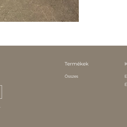
Termékek
Összes
E
É
.