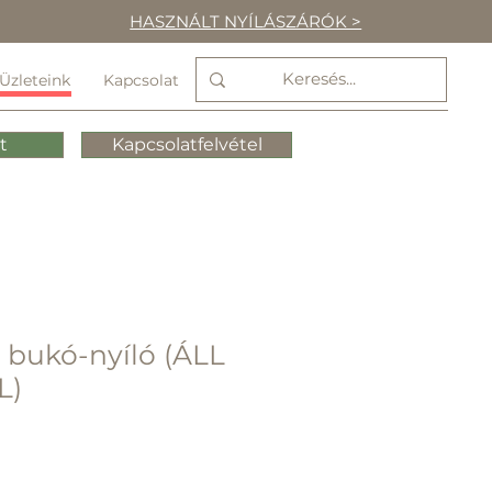
HASZNÁLT NYÍLÁSZÁRÓK >
Üzleteink
Kapcsolat
t
Kapcsolatfelvétel
 bukó-nyíló (ÁLL
L)