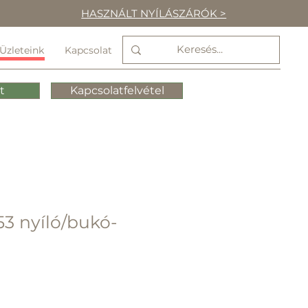
HASZNÁLT NYÍLÁSZÁRÓK >
Üzleteink
Kapcsolat
t
Kapcsolatfelvétel
3 nyíló/bukó-