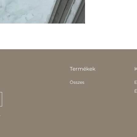
Termékek
Összes
E
É
.