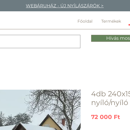
WEBÁRUHÁZ - ÚJ NYÍLÁSZÁRÓK >
Főoldal
Termékek
Hívás mos
4db 240x15
nyíló/nyíló
Ár
72 000 Ft