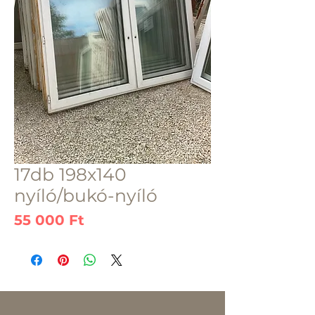
17db 198x140
nyíló/bukó-nyíló
Ár
55 000 Ft