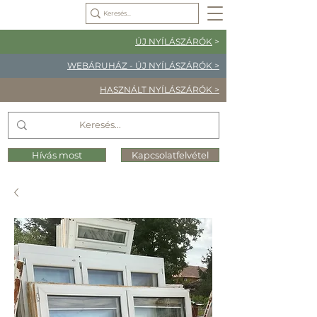
ÚJ NYÍLÁSZÁRÓK
>
WEBÁRUHÁZ - ÚJ NYÍLÁSZÁRÓK >
HASZNÁLT NYÍLÁSZÁRÓK >
Hívás most
Kapcsolatfelvétel