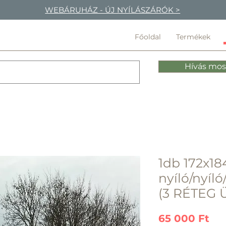
WEBÁRUHÁZ - ÚJ NYÍLÁSZÁRÓK >
Főoldal
Termékek
Hívás mos
1db 172x18
nyíló/nyíló
(3 RÉTEG 
Ár
65 000 Ft