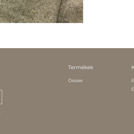
Termékek
Összes
E
É
.