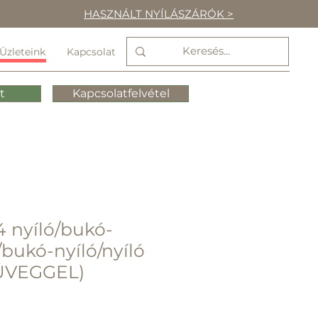
HASZNÁLT NYÍLÁSZÁRÓK >
Üzleteink
Kapcsolat
t
Kapcsolatfelvétel
4 nyíló/bukó-
/bukó-nyíló/nyíló
ÜVEGGEL)