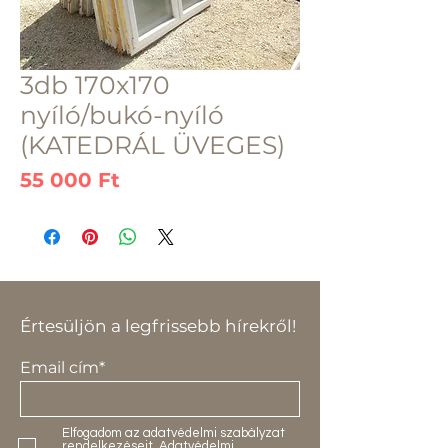
3db 170x170
nyíló/bukó-nyíló
(KATEDRÁL ÜVEGES)
Ár
55 000 Ft
Értesüljön a legfrissebb hírekről!
Email cím*
Elfogadom az adatvédelmi szabályzat
rendelkezéseit.
Adatvédelmi