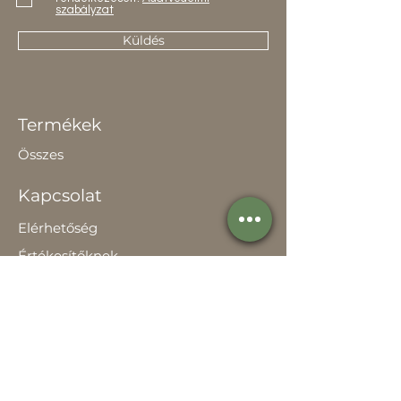
szabályzat
Küldés
Termékek
Összes
Kapcsolat
Elérhetőség
Értékesítőknek
Rólunk
Hírek
Történetünk
Adatvédelem szabályzat