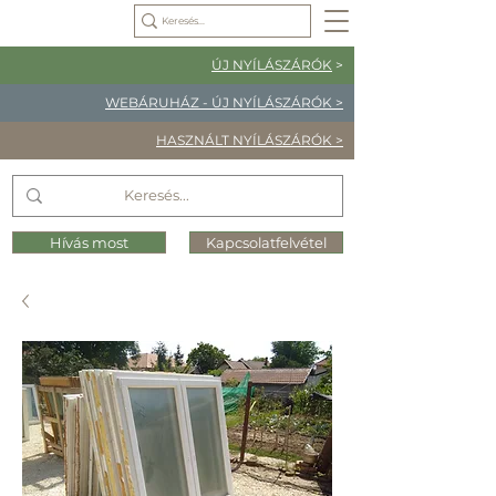
ÚJ NYÍLÁSZÁRÓK
>
WEBÁRUHÁZ - ÚJ NYÍLÁSZÁRÓK >
HASZNÁLT NYÍLÁSZÁRÓK >
Hívás most
Kapcsolatfelvétel