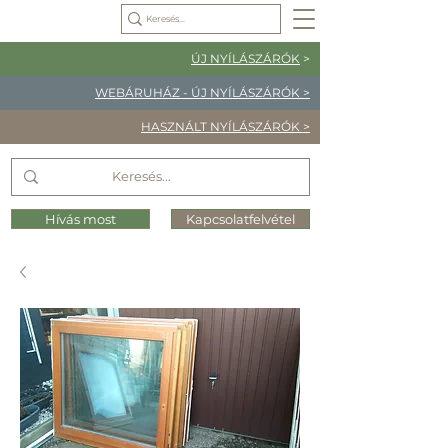
ÚJ NYÍLÁSZÁRÓK
>
WEBÁRUHÁZ - ÚJ NYÍLÁSZÁRÓK >
HASZNÁLT NYÍLÁSZÁRÓK >
Hívás most
Kapcsolatfelvétel