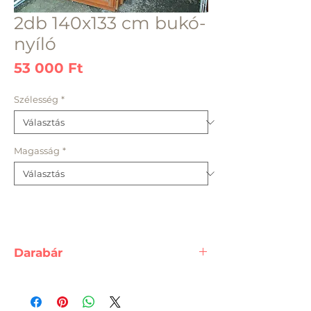
2db 140x133 cm bukó-
nyíló
Ár
53 000 Ft
Szélesség
*
Magasság
*
Darabár
A feltüntetett ár, egy darab
termékre vonatkozik.