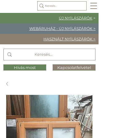
ÚJ NYÍLÁSZÁRÓK
>
WEBÁRUHÁZ - ÚJ NYÍLÁSZÁRÓK >
HASZNÁLT NYÍLÁSZÁRÓK >
Hívás most
Kapcsolatfelvétel