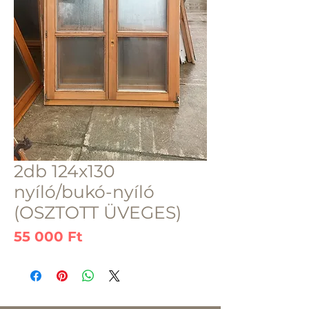
2db 124x130
nyíló/bukó-nyíló
(OSZTOTT ÜVEGES)
Ár
55 000 Ft