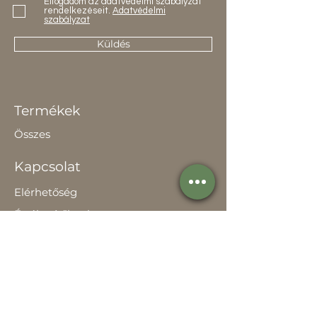
Elfogadom az adatvédelmi szabályzat
rendelkezéseit.
Adatvédelmi
szabályzat
Küldés
Termékek
Összes
Kapcsolat
Elérhetőség
Értékesítőknek
Rólunk
Hírek
Történetünk
Adatvédelem szabályzat