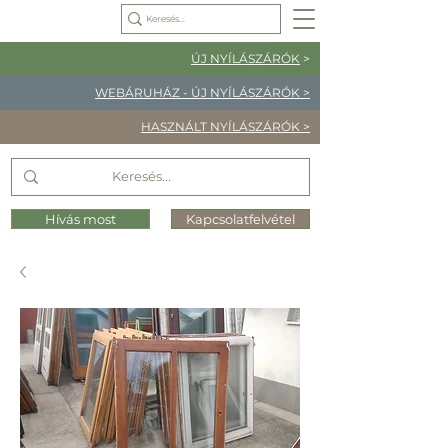
ÚJ NYÍLÁSZÁRÓK
>
WEBÁRUHÁZ - ÚJ NYÍLÁSZÁRÓK >
HASZNÁLT NYÍLÁSZÁRÓK >
Hívás most
Kapcsolatfelvétel