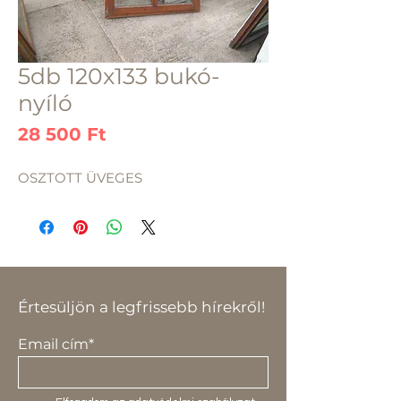
5db 120x133 bukó-
nyíló
Ár
28 500 Ft
OSZTOTT ÜVEGES
Értesüljön a legfrissebb hírekről!
Email cím*