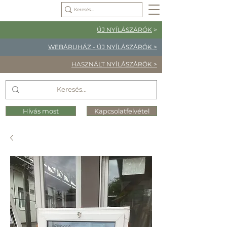
ÚJ NYÍLÁSZÁRÓK
>
WEBÁRUHÁZ - ÚJ NYÍLÁSZÁRÓK >
HASZNÁLT NYÍLÁSZÁRÓK >
Hívás most
Kapcsolatfelvétel