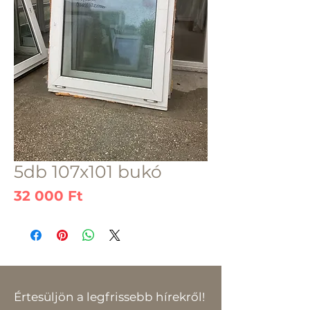
5db 107x101 bukó
Ár
32 000 Ft
Értesüljön a legfrissebb hírekről!