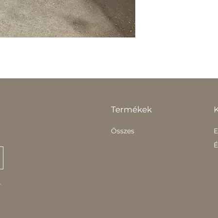
Termékek
Összes
E
É
.