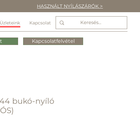
HASZNÁLT NYÍLÁSZÁRÓK >
Üzleteink
Kapcsolat
t
Kapcsolatfelvétel
44 bukó-nyíló
ÓS)