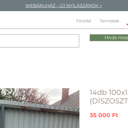
WEBÁRUHÁZ - ÚJ NYÍLÁSZÁRÓK >
Főoldal
Termékek
Hívás mos
14db 100x1
(DÍSZOSZT
Ár
35 000 Ft