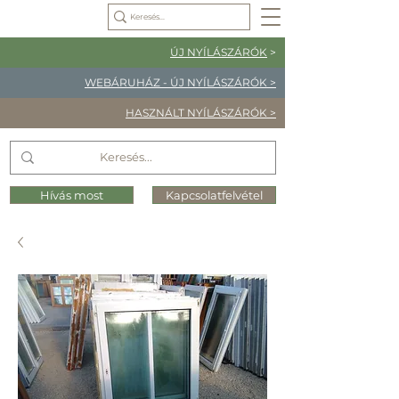
ÚJ NYÍLÁSZÁRÓK
>
WEBÁRUHÁZ - ÚJ NYÍLÁSZÁRÓK >
HASZNÁLT NYÍLÁSZÁRÓK >
Hívás most
Kapcsolatfelvétel