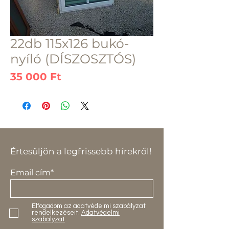
22db 115x126 bukó-
nyíló (DÍSZOSZTÓS)
Ár
35 000 Ft
Értesüljön a legfrissebb hírekről!
Email cím*
Elfogadom az adatvédelmi szabályzat
rendelkezéseit.
Adatvédelmi
szabályzat