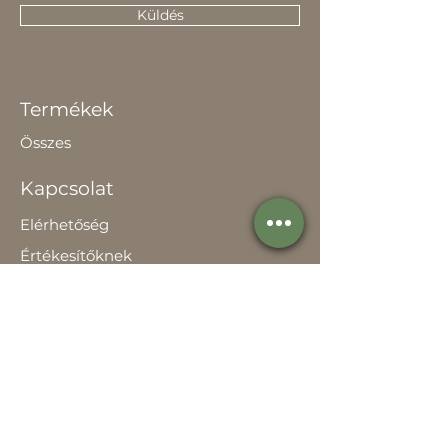
Küldés
Termékek
Összes
Kapcsolat
Elérhetőség
Értékesítőknek
Rólunk
Hírek
Történetünk
Adatvédelem szabályzat
Teljesítménynyilatkozat