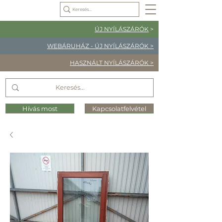
ÚJ NYÍLÁSZÁRÓK
>
WEBÁRUHÁZ - ÚJ NYÍLÁSZÁRÓK >
HASZNÁLT NYÍLÁSZÁRÓK >
Hívás most
Kapcsolatfelvétel