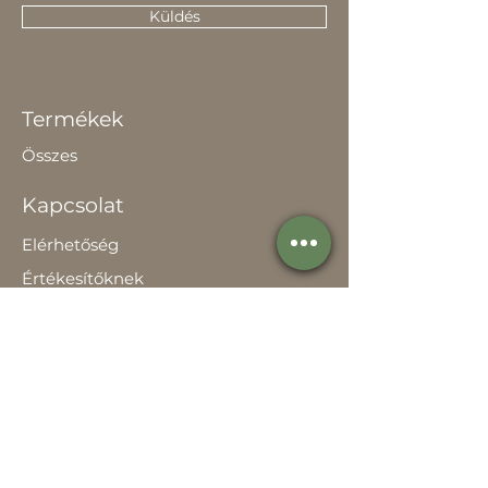
Küldés
Termékek
Összes
Kapcsolat
Elérhetőség
Értékesítőknek
Rólunk
Hírek
Történetünk
Adatvédelem szabályzat
Teljesítménynyilatkozat