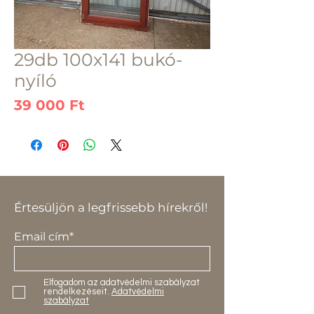
29db 100x141 bukó-
nyíló
Ár
39 000 Ft
Értesüljön a legfrissebb hírekről!
Email cím*
Elfogadom az adatvédelmi szabályzat
rendelkezéseit.
Adatvédelmi
szabályzat