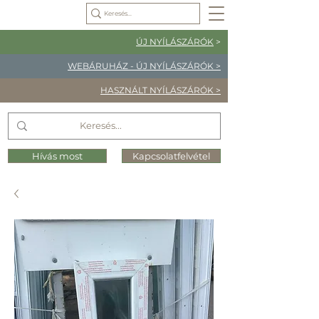
ÚJ NYÍLÁSZÁRÓK
>
WEBÁRUHÁZ - ÚJ NYÍLÁSZÁRÓK >
HASZNÁLT NYÍLÁSZÁRÓK >
Hívás most
Kapcsolatfelvétel