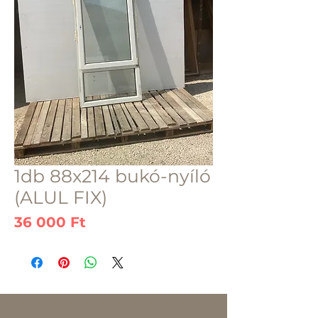
1db 88x214 bukó-nyíló
(ALUL FIX)
Ár
36 000 Ft