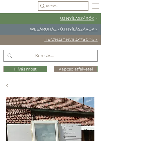
ÚJ NYÍLÁSZÁRÓK
>
WEBÁRUHÁZ - ÚJ NYÍLÁSZÁRÓK >
HASZNÁLT NYÍLÁSZÁRÓK >
Hívás most
Kapcsolatfelvétel