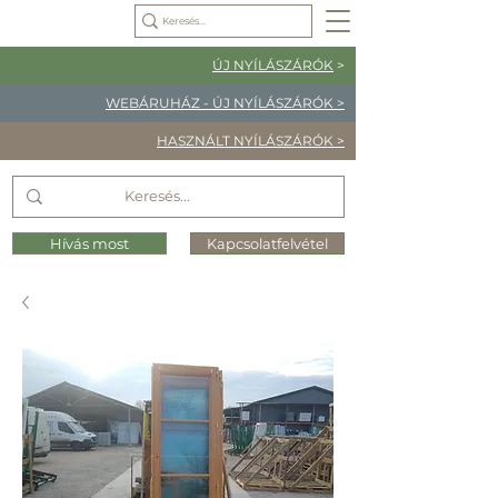
ÚJ NYÍLÁSZÁRÓK
>
WEBÁRUHÁZ - ÚJ NYÍLÁSZÁRÓK >
HASZNÁLT NYÍLÁSZÁRÓK >
Hívás most
Kapcsolatfelvétel