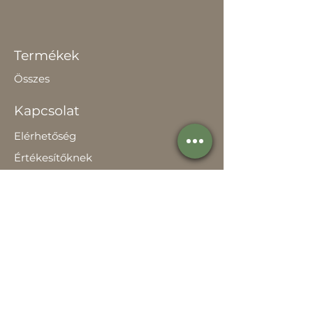
Termékek
Összes
Kapcsolat
Elérhetőség
Értékesítőknek
Rólunk
Hírek
Történetünk
Adatvédelem szabályzat
Teljesítménynyilatkozat
Használati útmutató