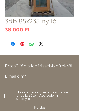
3db 85x235 nyíló
Ár
38 000 Ft
Értesüljön a legfrissebb hírekről!
Email cím*
Elfogadom az adatvédelmi szabályzat
rendelkezéseit.
Adatvédelmi
szabályzat
Küldés