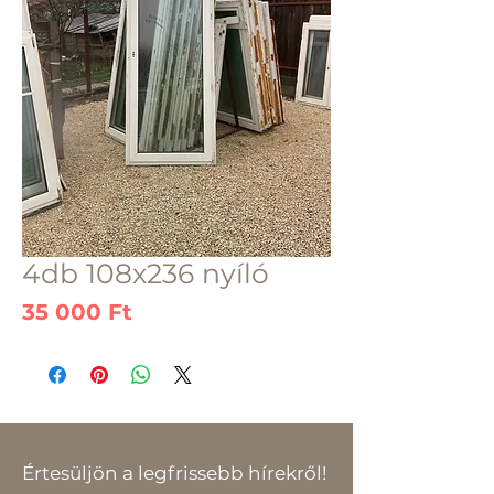
4db 108x236 nyíló
Ár
35 000 Ft
Értesüljön a legfrissebb hírekről!