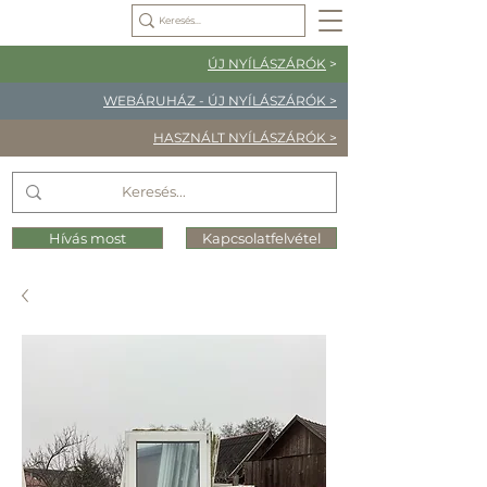
ÚJ NYÍLÁSZÁRÓK
>
WEBÁRUHÁZ - ÚJ NYÍLÁSZÁRÓK >
HASZNÁLT NYÍLÁSZÁRÓK >
Hívás most
Kapcsolatfelvétel