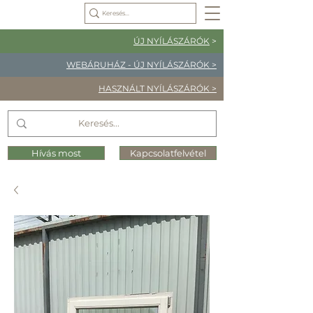
ÚJ NYÍLÁSZÁRÓK
>
WEBÁRUHÁZ - ÚJ NYÍLÁSZÁRÓK >
HASZNÁLT NYÍLÁSZÁRÓK >
Hívás most
Kapcsolatfelvétel