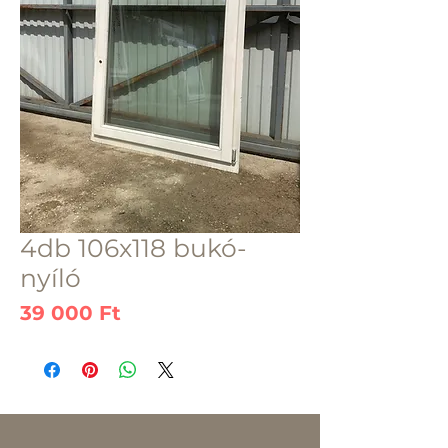
4db 106x118 bukó-
nyíló
Ár
39 000 Ft