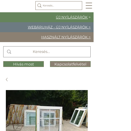
ÚJ NYÍLÁSZÁRÓK
>
WEBÁRUHÁZ - ÚJ NYÍLÁSZÁRÓK >
HASZNÁLT NYÍLÁSZÁRÓK >
Hívás most
Kapcsolatfelvétel