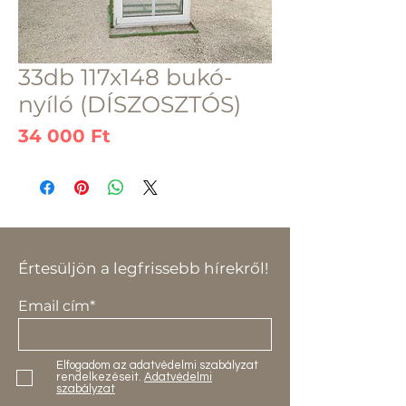
33db 117x148 bukó-
nyíló (DÍSZOSZTÓS)
Ár
34 000 Ft
Értesüljön a legfrissebb hírekről!
Email cím*
Elfogadom az adatvédelmi szabályzat
rendelkezéseit.
Adatvédelmi
szabályzat