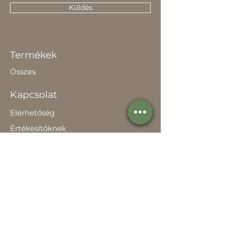
Küldés
Termékek
Összes
Kapcsolat
Elérhetőség
Értékesítőknek
Rólunk
Hírek
Történetünk
Adatvédelem szabályzat
Teljesítménynyilatkozat