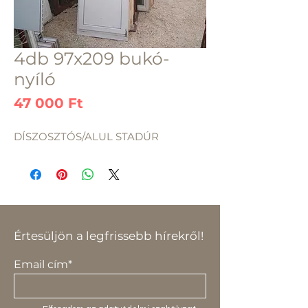
4db 97x209 bukó-
nyíló
Ár
47 000 Ft
DÍSZOSZTÓS/ALUL STADÚR
Értesüljön a legfrissebb hírekről!
Email cím*