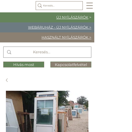
ÚJ NYÍLÁSZÁRÓK
>
WEBÁRUHÁZ - ÚJ NYÍLÁSZÁRÓK >
HASZNÁLT NYÍLÁSZÁRÓK >
Hívás most
Kapcsolatfelvétel