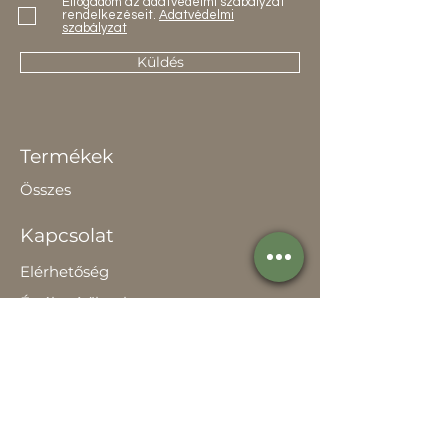
Elfogadom az adatvédelmi szabályzat
rendelkezéseit.
Adatvédelmi
szabályzat
Küldés
Termékek
Összes
Kapcsolat
Elérhetőség
Értékesítőknek
Rólunk
Hírek
Történetünk
Adatvédelem szabályzat