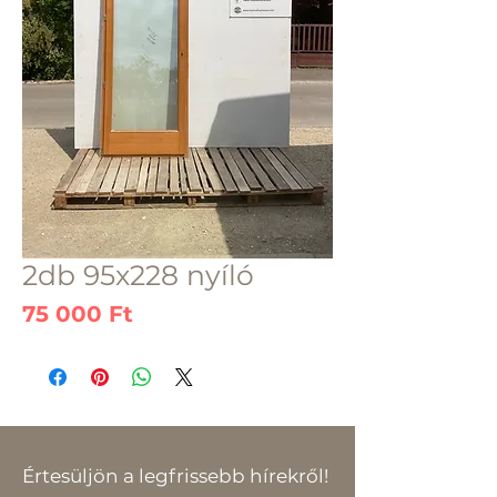
2db 95x228 nyíló
Ár
75 000 Ft
Értesüljön a legfrissebb hírekről!