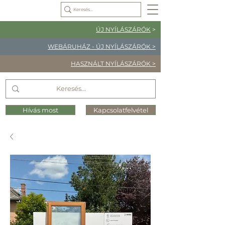
ÚJ NYÍLÁSZÁRÓK
>
WEBÁRUHÁZ - ÚJ NYÍLÁSZÁRÓK >
HASZNÁLT NYÍLÁSZÁRÓK >
Hívás most
Kapcsolatfelvétel