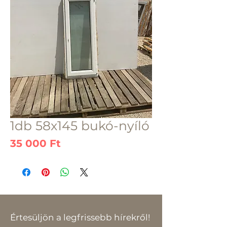
1db 58x145 bukó-nyíló
Ár
35 000 Ft
Értesüljön a legfrissebb hírekről!