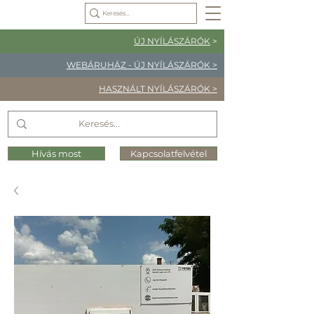
ÚJ NYÍLÁSZÁRÓK
>
WEBÁRUHÁZ - ÚJ NYÍLÁSZÁRÓK >
HASZNÁLT NYÍLÁSZÁRÓK >
Hívás most
Kapcsolatfelvétel