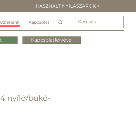
HASZNÁLT NYÍLÁSZÁRÓK >
Üzleteink
Kapcsolat
t
Kapcsolatfelvétel
4 nyíló/bukó-