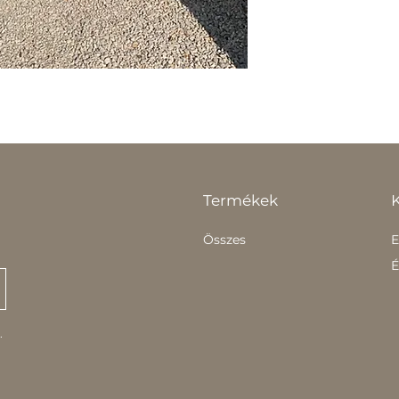
Termékek
Összes
E
É
.