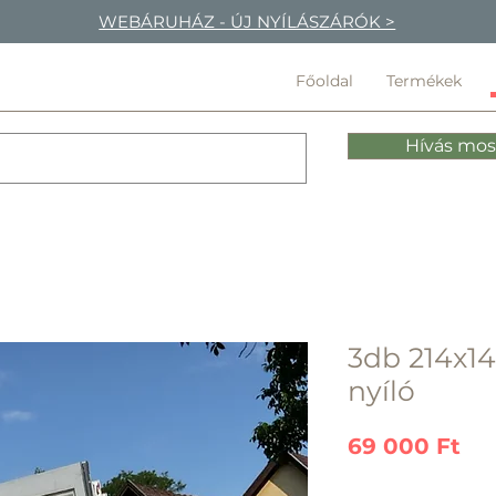
WEBÁRUHÁZ - ÚJ NYÍLÁSZÁRÓK >
Főoldal
Termékek
Hívás mos
3db 214x14
nyíló
Ár
69 000 Ft