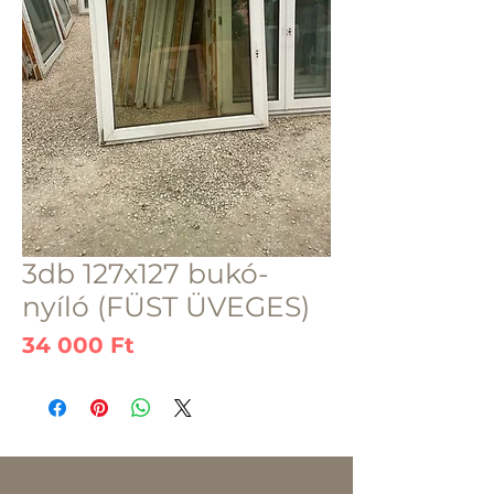
3db 127x127 bukó-
nyíló (FÜST ÜVEGES)
Ár
34 000 Ft