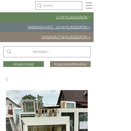
ÚJ NYÍLÁSZÁRÓK
>
WEBÁRUHÁZ - ÚJ NYÍLÁSZÁRÓK >
HASZNÁLT NYÍLÁSZÁRÓK >
Hívás most
Kapcsolatfelvétel