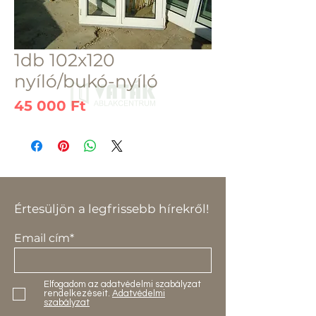
1db 102x120
nyíló/bukó-nyíló
Ár
45 000 Ft
Értesüljön a legfrissebb hírekről!
Email cím*
Elfogadom az adatvédelmi szabályzat
rendelkezéseit.
Adatvédelmi
szabályzat