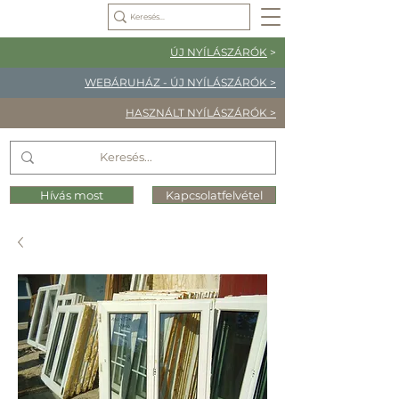
ÚJ NYÍLÁSZÁRÓK
>
WEBÁRUHÁZ - ÚJ NYÍLÁSZÁRÓK >
HASZNÁLT NYÍLÁSZÁRÓK >
Hívás most
Kapcsolatfelvétel