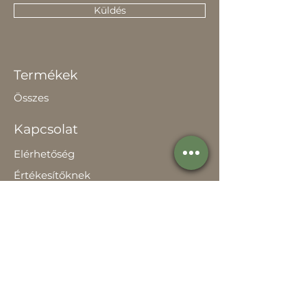
Küldés
Termékek
Összes
Kapcsolat
Elérhetőség
Értékesítőknek
Rólunk
Hírek
Történetünk
Adatvédelem szabályzat
Teljesítménynyilatkozat