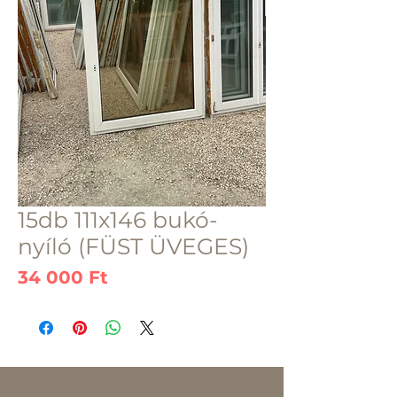
15db 111x146 bukó-
nyíló (FÜST ÜVEGES)
Ár
34 000 Ft