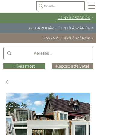
ÚJ NYÍLÁSZÁRÓK
>
WEBÁRUHÁZ - ÚJ NYÍLÁSZÁRÓK >
HASZNÁLT NYÍLÁSZÁRÓK >
Hívás most
Kapcsolatfelvétel