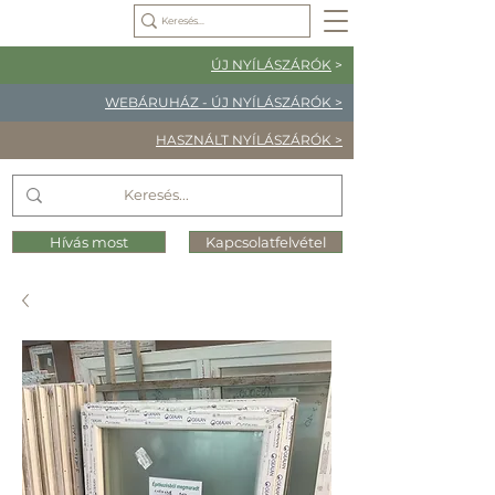
ÚJ NYÍLÁSZÁRÓK
>
WEBÁRUHÁZ - ÚJ NYÍLÁSZÁRÓK >
HASZNÁLT NYÍLÁSZÁRÓK >
Hívás most
Kapcsolatfelvétel