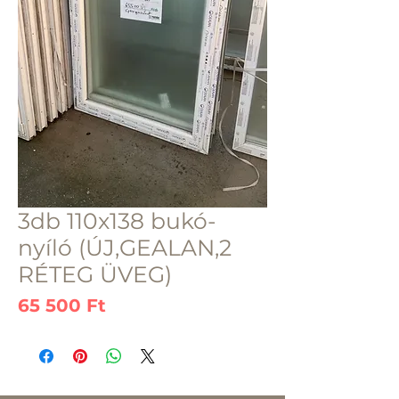
3db 110x138 bukó-
nyíló (ÚJ,GEALAN,2
RÉTEG ÜVEG)
Ár
65 500 Ft