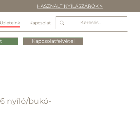
HASZNÁLT NYÍLÁSZÁRÓK >
Üzleteink
Kapcsolat
t
Kapcsolatfelvétel
6 nyíló/bukó-