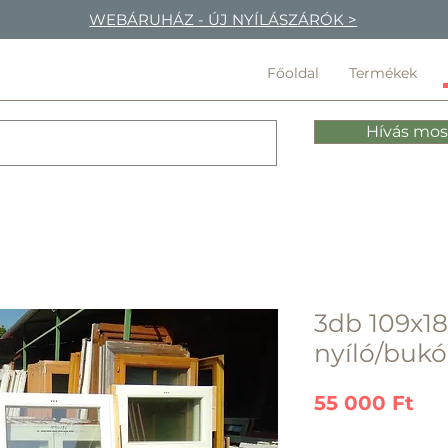
WEBÁRUHÁZ - ÚJ NYÍLÁSZÁRÓK >
Főoldal
Termékek
Hívás mos
3db 109x18
nyíló/bukó
Ár
55 000 Ft