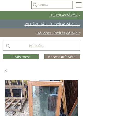
ÚJ NYÍLÁSZÁRÓK
>
WEBÁRUHÁZ - ÚJ NYÍLÁSZÁRÓK >
HASZNÁLT NYÍLÁSZÁRÓK >
Hívás most
Kapcsolatfelvétel