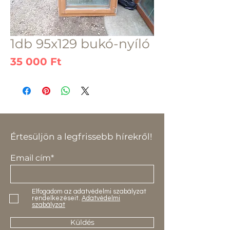
1db 95x129 bukó-nyíló
Ár
35 000 Ft
Értesüljön a legfrissebb hírekről!
Email cím*
Elfogadom az adatvédelmi szabályzat
rendelkezéseit.
Adatvédelmi
szabályzat
Küldés