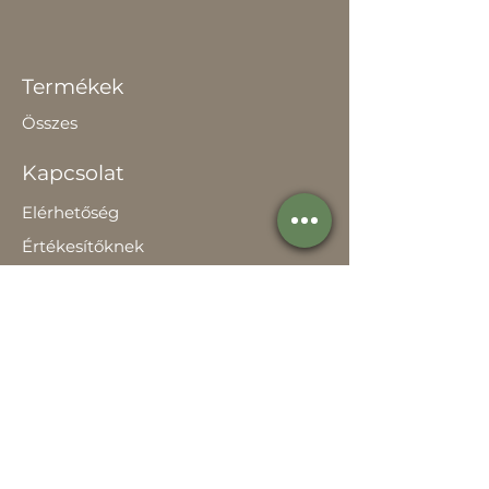
Termékek
Összes
Kapcsolat
Elérhetőség
Értékesítőknek
Rólunk
Hírek
Történetünk
Adatvédelem szabályzat
Teljesítménynyilatkozat
Használati útmutató