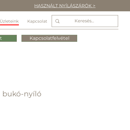
HASZNÁLT NYÍLÁSZÁRÓK >
Üzleteink
Kapcsolat
t
Kapcsolatfelvétel
 bukó-nyíló