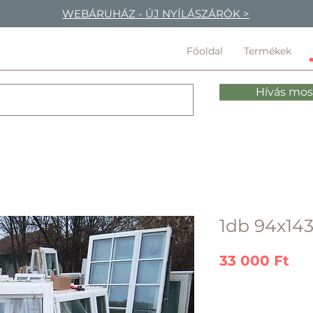
WEBÁRUHÁZ - ÚJ NYÍLÁSZÁRÓK >
Főoldal
Termékek
Hívás mos
1db 94x143
Ár
33 000 Ft