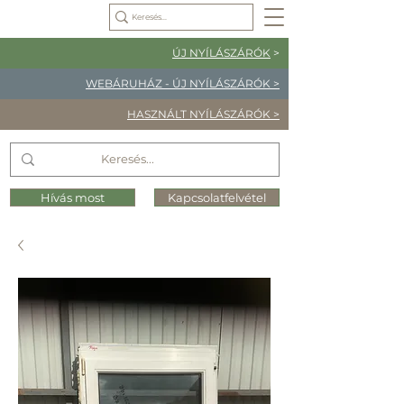
ÚJ NYÍLÁSZÁRÓK
>
WEBÁRUHÁZ - ÚJ NYÍLÁSZÁRÓK >
HASZNÁLT NYÍLÁSZÁRÓK >
Hívás most
Kapcsolatfelvétel