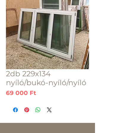
2db 229x134
nyíló/bukó-nyíló/nyíló
Ár
69 000 Ft