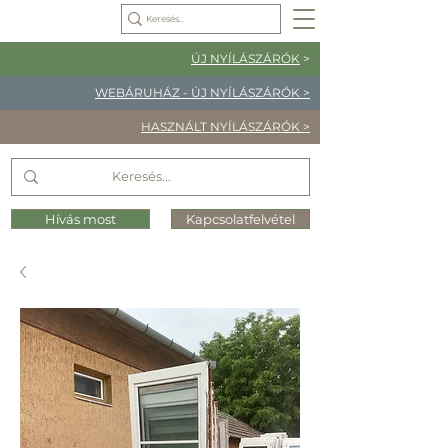
ÚJ NYÍLÁSZÁRÓK
>
WEBÁRUHÁZ - ÚJ NYÍLÁSZÁRÓK >
HASZNÁLT NYÍLÁSZÁRÓK >
Hívás most
Kapcsolatfelvétel